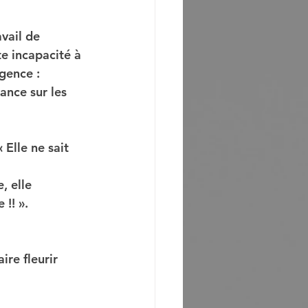
avail de 
te incapacité à 
gence : 
ance sur les 
 Elle ne sait 
, elle 
 !! ».
ire fleurir 