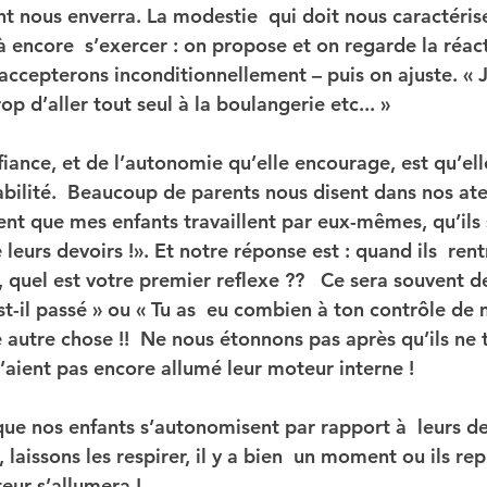
nt nous enverra. La modestie  qui doit nous caractéris
à encore  s’exercer : on propose et on regarde la réac
 accepterons inconditionnellement – puis on ajuste. « J
rop d’aller tout seul à la boulangerie etc... »
fiance, et de l’autonomie qu’elle encourage, est qu’el
bilité.
  Beaucoup de parents nous disent dans nos atel
ent que mes enfants travaillent par eux-mêmes, qu’ils 
 leurs devoirs !». Et notre réponse est : quand ils  ren
, quel est votre premier reflexe ??   Ce sera souvent 
t-il passé » ou « Tu as  eu combien à ton contrôle de 
autre chose !!  Ne nous étonnons pas après qu’ils ne t
n’aient pas encore allumé leur moteur interne !
que nos enfants s’autonomisent par rapport à  leurs de
 laissons les respirer, il y a bien  un moment ou ils re
eur s’allumera !