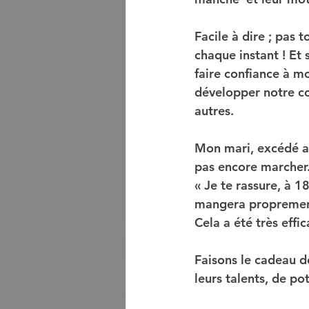
Facile à dire ; pas t
chaque instant ! Et 
faire confiance à mo
développer notre co
autres.
Mon mari, excédé alor
pas encore marcher...
« Je te rassure, à 18
mangera proprement e
Cela a été très effi
Faisons le cadeau de
leurs talents, de pot