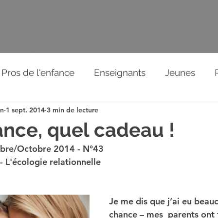
Pros de l'enfance
Enseignants
Jeunes
on
1 sept. 2014
3 min de lecture
Relations aux autres
News de l'association
ance, quel cadeau !
bre/Octobre 2014 - N°43
éos
- L'écologie relationnelle
Je me dis que j’ai eu beau
chance – mes  parents ont 