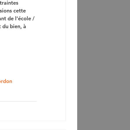
traintes 
sions cette 
nt de l’école / 
t du bien, à 
ordon