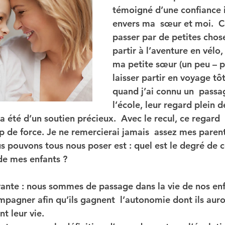
témoigné d’une confiance i
envers ma  sœur et moi.  C
passer par de petites chose
partir à l’aventure en vélo
ma petite sœur (un peu – p
laisser partir en voyage tôt.
quand j’ai connu un  passag
l’école, leur regard plein d
a été d’un soutien précieux.  Avec le recul, ce regard 
de force. Je ne remercierai jamais  assez mes parent
s pouvons tous nous poser est :
quel est le degré de 
de mes enfants ?
ante : 
nous sommes de passage dans la vie de nos enf
mpagner afin qu’ils gagnent  l’autonomie dont ils aur
t leur vie
.