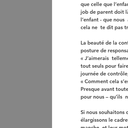
que celle que l’enfa
job de parent doit l
l’enfant - que nous 
cela ne  te dit pas t
La beauté de la con
posture de responsa
« J’aimerais  tellem
tout seuls pour faire
journée de contrôle
« Comment cela s’es
Presque avant toute 
pour nous – qu’ils  
Si nous souhaitons 
élargissons le cadre,
manche  et leur mot