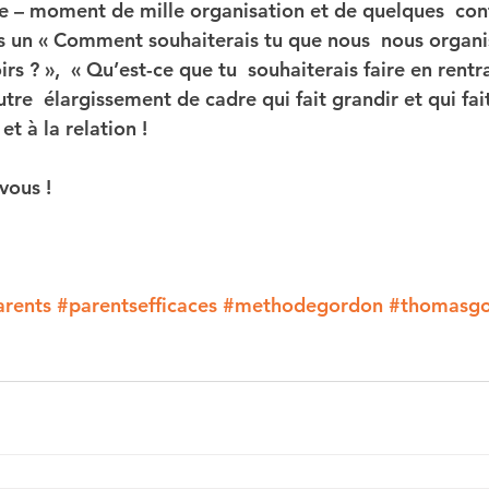
ée – moment de mille organisation et de quelques  con
s un « Comment souhaiterais tu que nous  nous organi
rs ? »,  « Qu’est-ce que tu  souhaiterais faire en rentra
utre  élargissement de cadre qui fait grandir et qui fai
et à la relation !
vous !
arents
#parentsefficaces
#methodegordon
#thomasg