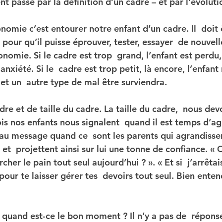
passe par la définition d’un cadre – et par l’évolutio
nomie c’est entourer notre enfant d’un cadre. Il  doit 
our qu’il puisse éprouver, tester, essayer  de nouvell
omie. Si le cadre est trop  grand, l’enfant est perdu,
nxiété. Si le  cadre est trop petit, là encore, l’enfant 
et un  autre type de mal être surviendra.
dre et de taille du cadre. La taille du cadre,  nous devo
s nos enfants nous signalent  quand il est temps d’agr
au message quand ce  sont les parents qui agrandissent
, et  projettent ainsi sur lui une tonne de confiance. « 
ercher le pain tout seul aujourd’hui ? ». « Et si  j’arrêta
our te laisser gérer tes  devoirs tout seul. Bien entendu
: quand est-ce le bon moment ? Il n’y a pas de  réponse