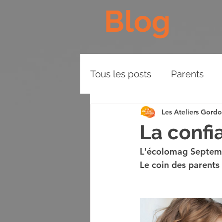
Blog
Tous les posts
Parents
Les Ateliers Gord
Les Piliers de l'Approche
La confi
L'écolomag Septem
Plaidoyer
BD
Vid
Le coin des parents 