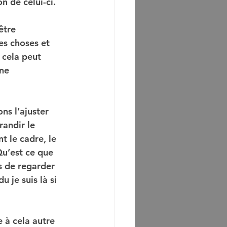
n de celui-ci.
être 
es choses et 
 cela peut 
ne 
ns l’ajuster 
andir le 
 le cadre, le 
Qu’est ce que 
is de regarder 
 je suis là si 
 à cela autre 