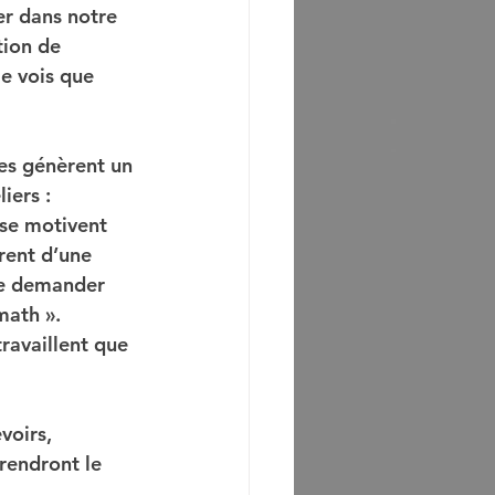
er dans notre 
tion de 
e vois que 
les génèrent un 
iers : 
se motivent  
trent d’une 
de demander 
math ». 
ravaillent que 
voirs, 
prendront le 