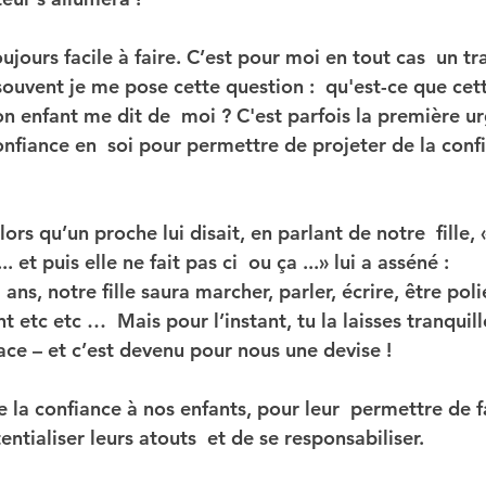
oujours facile à faire. C’est pour moi en tout cas  un tr
souvent je me pose cette question :  qu'est-ce que cet
n enfant me dit de  moi ? C'est parfois la première ur
nfiance en  soi pour permettre de projeter de la confi
s qu’un proche lui disait, en parlant de notre  fille, «
 et puis elle ne fait pas ci  ou ça ...» lui a asséné :
 ans, notre fille saura marcher, parler, écrire, être polie
tc etc …  Mais pour l’instant, tu la laisses tranquille
cace – et c’est devenu pour nous une devise !
 la confiance à nos enfants, pour leur  permettre de fa
entialiser leurs atouts  et de se responsabiliser.