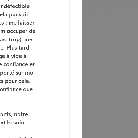
ndéfectible 
ela pouvait 
s : me laisser  
, m’occuper de 
as  trop), me 
.  Plus tard, 
e à vide à 
e confiance et 
 porté sur moi 
s pour cela.
confiance que 
ants, notre 
ont besoin 