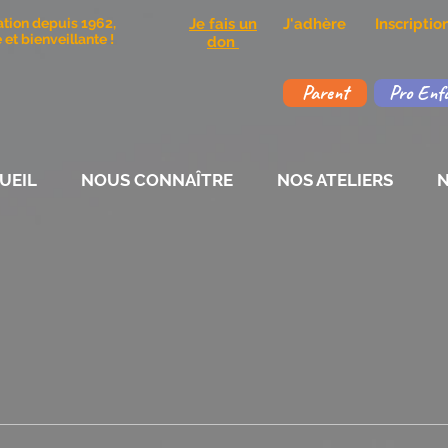
ation depuis 1962,
Je fais un
J'adhère
Inscripti
et bienveillante !
don
Parent
Pro Enf
UEIL
NOUS CONNAÎTRE
NOS ATELIERS
N