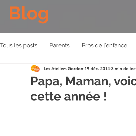
Blog
Tous les posts
Parents
Pros de l'enfance
Les Ateliers Gordon
19 déc. 2014
3 min de lec
Les Piliers de l'Approche
Relations aux aut
Papa, Maman, voici
cette année !
Plaidoyer
BD
Vidéos