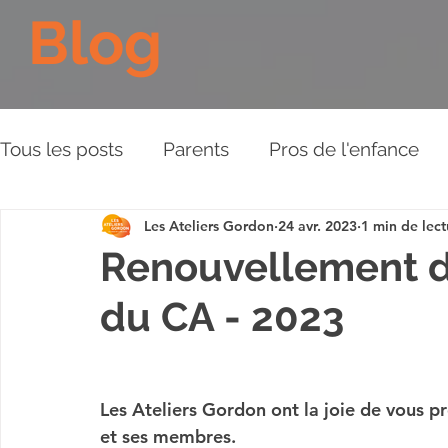
Blog
Tous les posts
Parents
Pros de l'enfance
Les Ateliers Gordon
24 avr. 2023
1 min de lect
Les Piliers de l'Approche
Relations aux aut
Renouvellement d
du CA - 2023
Plaidoyer
BD
Vidéos
Les Ateliers Gordon ont la joie de vous p
et ses membres.