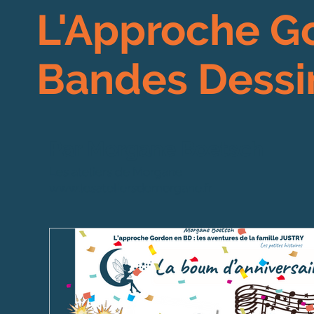
L'Approche G
Bandes Dessi
Par Morgane Boetsch
Les ateliers de Morgane
www.lesateliersdemorgane.fr