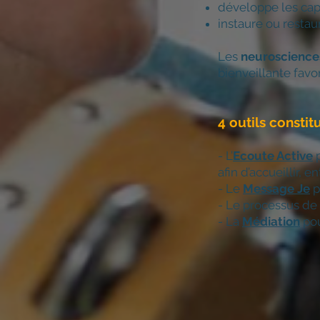
développe les cap
instaure ou restau
Les
neu
roscienc
bienveillante fav
4 outils consti
- L’
Ecoute Active
p
afin d’accueillir, 
- Le
Message Je
p
- Le processus de
- La
Médiation
pou