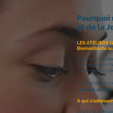
Pourquoi 
et de la 
LES ATELIERS G
Bienveillante a
Découvrez des
ou
que vous soyez Pa
Gordon vous prop
Nos formations s'a
premiers ateliers
A qui s'adressen
Ils sont spécifiq