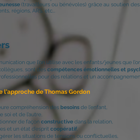
jeunesse
(travailleurs ou bénévoles) grâce au soutien des
s, régions, ARS, etc...
ers
cation que l’on utilise avec les enfants/jeunes que l’on 
 collègues, sont des
compétences émotionnelles et psyc
professionnel·les pour des relations et un accompagnement
de l'approche de Thomas Gordon
eure compréhension des
besoins
de l’enfant,
e soi et de l’autre,
tionner de façon
constructive
dans la relation,
es et un état d’esprit
coopératif
,
gérer les situations de tensions ou conflictuelles,