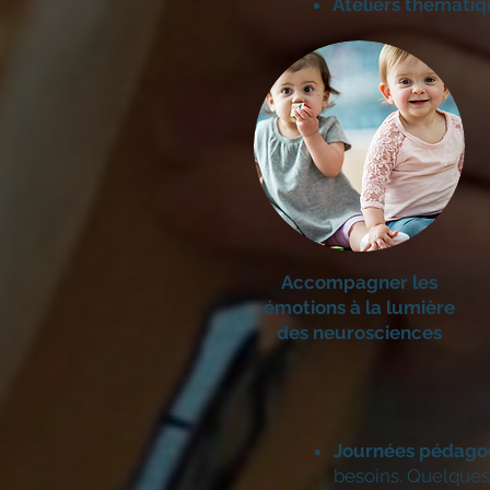
Ateliers thémati
Accompagner les
émotions à la lumière
des neurosciences
Journées pédagog
besoins. Quelques