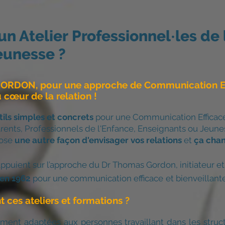
un Atelier
Professionnel
·
les de
Jeunesse ?
ORDON, pour une approche de Communication Ef
u cœur de la relation !
tils simples et concrets
pour une Communication Efficace 
rents, Professionnels de l'Enfance, Enseignants ou Jeune
ose
une autre façon d'envisager vos relations
et
ça chan
ppuient sur l’approche du Dr Thomas Gordon, initiateur et
 en 1962
pour une communication efficace
et bienveillante
t ces ateliers et formations ?
uement adaptées aux personnes travaillant dans les struc