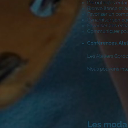
L’écoute des enfa
Bienveillance et a
Favoriser un compo
Dynamiser son éq
Favoriser des éch
Communiquer pour r
Conférences, Ateli
Les Ateliers Gordo
Nous pouvons inter
Les modal