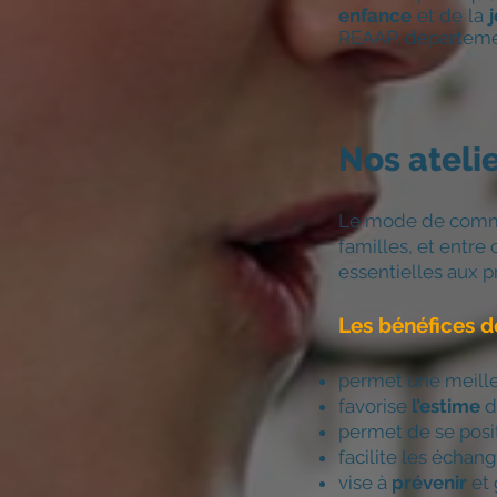
enfance
et de la
REAAP, département
Nos ateli
Le mode de communi
familles, et entre
essentielles aux 
Les bénéfices 
permet une meill
favorise
l’estime
d
permet de se posi
facilite les échang
vise à
prévenir
et 