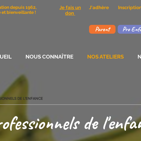
ation depuis 1962,
Je fais un
J'adhère
Inscripti
et bienveillante !
don
Parent
Pro Enf
UEIL
NOUS CONNAÎTRE
NOS ATELIERS
N
SIONNELS DE L'ENFANCE
ofessionnels de l'enfa