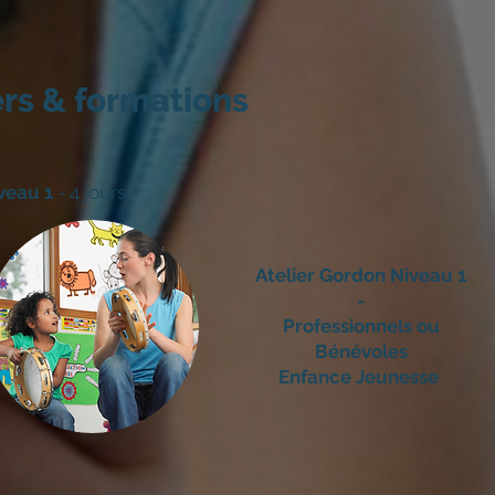
ers & formations
vea
u 1
- 4 jours
Atelier Gordon Niveau 1
-
Professionnels ou
Bénévoles
Enfance Jeunesse