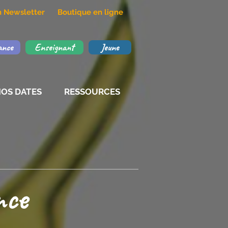
on Newsletter
Boutique en ligne
ance
Enseignant
Jeune
OS DATES
RESSOURCES
nce