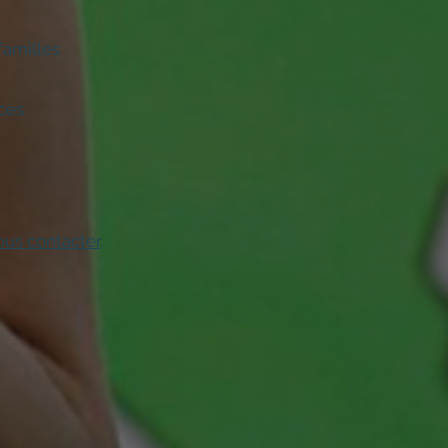
familles
aces
us contacter
.