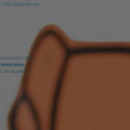
 Cités Éducatives,
accueille, les
hosociales
 de qualité.