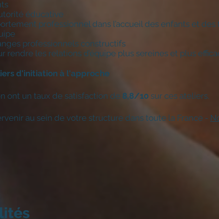
nts
utorité éducative
rtement professionnel dans l’accueil des enfants et des 
uipe
anges professionnels constructifs
endre les relations d’équipe plus sereines et plus effic
ers d'initiation à l'approche
n ont un taux de satisfaction de
8,8/10
sur ces ateliers.
venir au sein de votre structure dans toute la France -
No
ités