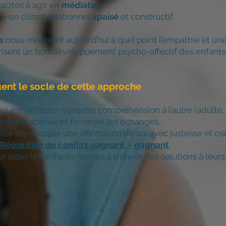
acités à agir en
médiateur
,
re un climat relationnel
apaisé
et constructif.
es
nous montrent aujourd’hui à quel point l’empathie et une
orisent un bon développement psych
o-affectif des enfant
tuent le socle de cette approche
our manifester sa réelle compréhension à l’autre (adulte,
entendre, apaiser et favoriser les échanges.
our développer une affirmation de soi avec justesse et ose
Résolution de conflits gagnant – gagnant
.
r aider les enfants/jeunes à trouver des solutions à leurs