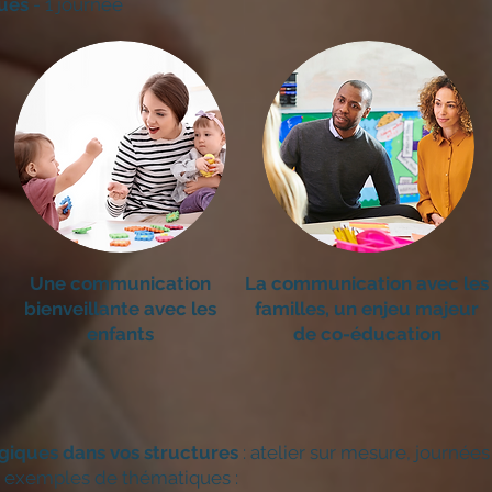
ques
- 1
journée
Une communication
La communication avec les
bienveillante avec les
familles, un enjeu majeur
enfants
de co-éducation
iques dans vos structures
: atelier sur mesure, journée
 exemples de thématiques :