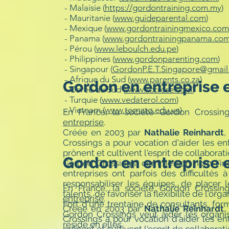
- Malaisie (
https://gordontraining.com.my
)
- Mauritanie (
www.guideparental.com
)
- Mexique (
www.gordontrainingmexico.com
- Panama (
www.gordontrainingpanama.co
- Pérou (
www.leboulch.edu.pe
)
- Philippines (
www.gordonparenting.com
)
- Singapour (
GordonP.E.T.Singapore@gmai
- Afrique du Sud (
www.parents.co.za
)
Gordon en entreprise 
- Corée du Sud (
www.kccrose.com
)
- Turquie (
www.vedaterol.com
)
- Vietnam (
www.tomato.edu.vn
)
En France, la société Gordon Crossin
entreprise
.
Créée en 2003 par
Nathalie Reinhardt
,
Crossings a pour vocation d'aider les en
prônent et cultivent l'esprit de collaborati
Gordon en entreprise 
Gordon Crossings, comme son nom l'ind
entreprises ont parfois des difficultés 
responsabiliser les équipes, de place
En France, la société Gordon Crossin
talents, de favoriser la flexibilité de l'o
entreprise
.
Fort d'une trentaine de consultants, for
Créée en 2003 par
Nathalie Reinhardt
,
Gordon Crossings veut aider les organisat
Crossings a pour vocation d'aider les en
réside en elles.