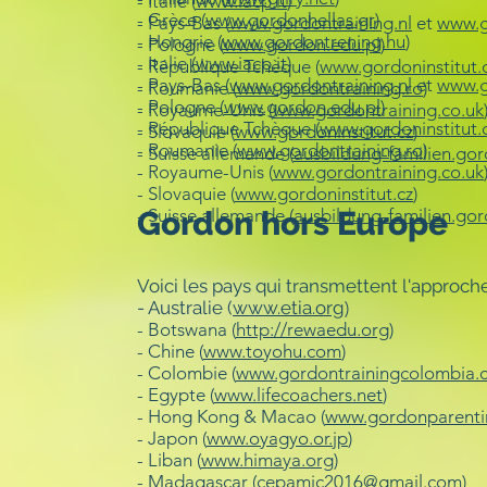
- Italie (
www.iacp.it
)
- Grèce (
www.gordonhellas.gr
)
- Pays-Bas (
www.gordontraining.nl
et
www.g
- Hongrie (
www.gordontrening.hu
)
- Pologne (
www.gordon.edu.pl
)
- Italie (
www.iacp.it
)
- République Tchèque (
www.gordoninstitut.
- Pays-Bas (
www.gordontraining.nl
et
www.g
- Roumanie (
www.gordontraining.ro
)
- Pologne (
www.gordon.edu.pl
)
- Royaume-Unis (
www.gordontraining.co.uk
- République Tchèque (
www.gordoninstitut.
- Slovaquie (
www.gordoninstitut.cz
)
- Roumanie (
www.gordontraining.ro
)
- Suisse allemande (
ausbildung-familien.gor
- Royaume-Unis (
www.gordontraining.co.uk
- Slovaquie (
www.gordoninstitut.cz
)
- Suisse allemande (
Gordon hors Europe
ausbildung-familien.gor
Voici les pays qui transmettent l'approc
- Australie (
www.etia.org
)
- Botswana (
http://rewaedu.org
)
- Chine (
www.toyohu.com
)
- Colombie (
www.gordontrainingcolombia.
- Egypte (
www.lifecoachers.net
)
- Hong Kong & Macao (
www.gordonparent
- Japon (
www.oyagyo.or.jp
)
- Liban (
www.himaya.org
)
- Madagascar (
cepamic2016@gmail.com
)