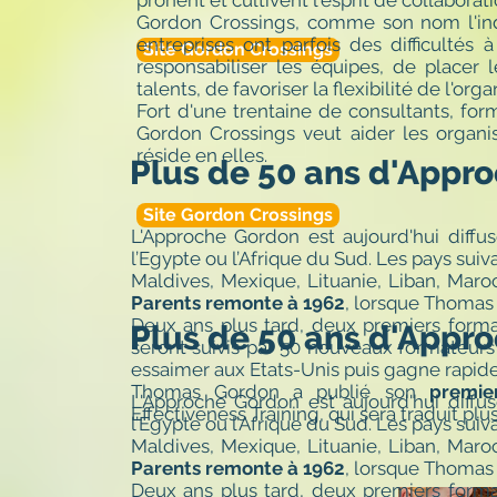
prônent et cultivent l'esprit de collaborati
Gordon Crossings, comme son nom l'ind
entreprises ont parfois des difficultés 
Site Gordon Crossings
responsabiliser les équipes, de place
talents, de favoriser la flexibilité de l'o
Fort d'une trentaine de consultants, for
Gordon Crossings veut aider les organisat
réside en elles.
Plus de 50 ans d'Appr
Site Gordon Crossings
L'Approche Gordon est aujourd'hui diff
l’Egypte ou l’Afrique du Sud. Les pays sui
Maldives, Mexique, Lituanie, Liban, Maro
Parents remonte à 1962
, lorsque Thomas
Deux ans plus tard, deux premiers format
Plus de 50 ans d'Appr
seront suivis par 50 nouveaux formateurs
essaimer aux Etats-Unis puis gagne rapide
Thomas Gordon a publié son
premie
L'Approche Gordon est aujourd'hui diff
Effectiveness Training, qui sera traduit plu
l’Egypte ou l’Afrique du Sud. Les pays sui
Maldives, Mexique, Lituanie, Liban, Maro
Parents remonte à 1962
, lorsque Thomas
Deux ans plus tard, deux premiers format