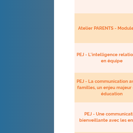
Atelier PARENTS - Module
PEJ - L'intelligence relati
en équipe
PEJ - La communication a
familles, un enjeu majeur
éducation
PEJ - Une communicat
bienveillante avec les e