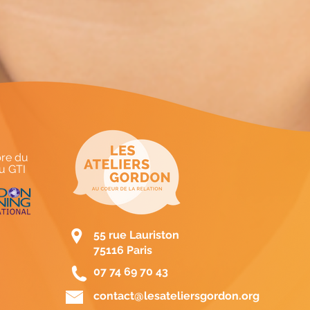
re du
u GTI
55 rue Lauriston
75116 Paris
07 74 69 70 43
contact@lesateliersgordon.org