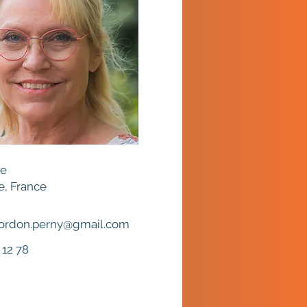
ie
e, France
gordon.perny@gmail.com
 12 78