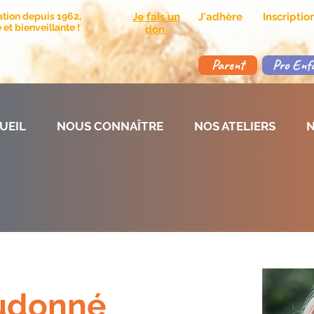
ation depuis 1962,
Je fais un
J'adhère
Inscripti
et bienveillante !
don
Parent
Pro Enf
UEIL
NOUS CONNAÎTRE
NOS ATELIERS
N
udonné