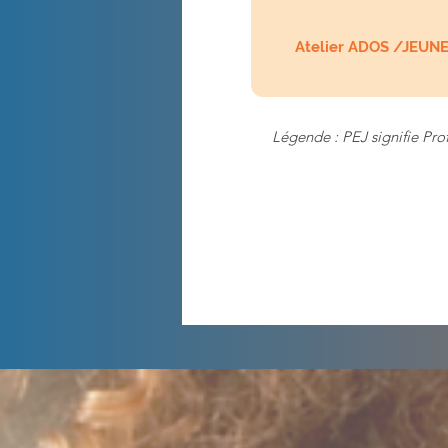
Atelier ADOS /JEUN
Légende : PEJ signifie Pro