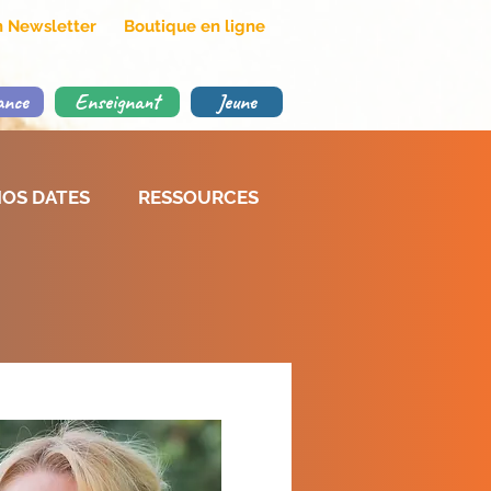
on Newsletter
Boutique en ligne
ance
Enseignant
Jeune
OS DATES
RESSOURCES