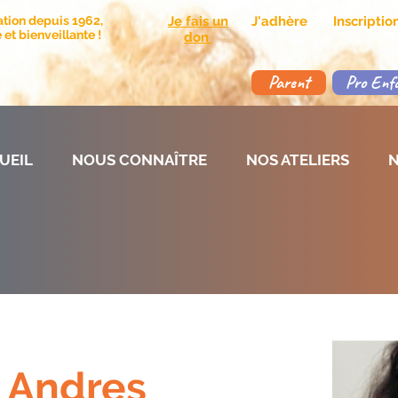
ation depuis 1962,
Je fais un
J'adhère
Inscripti
et bienveillante !
don
Parent
Pro Enf
UEIL
NOUS CONNAÎTRE
NOS ATELIERS
N
 Andres