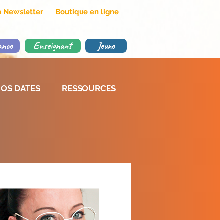
on Newsletter
Boutique en ligne
ance
Enseignant
Jeune
OS DATES
RESSOURCES