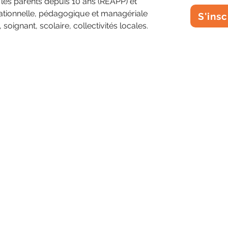
r les parents depuis 10 ans (REAPP) et 
lationnelle, pédagogique et managériale 
S'insc
 soignant, scolaire, collectivités locales.