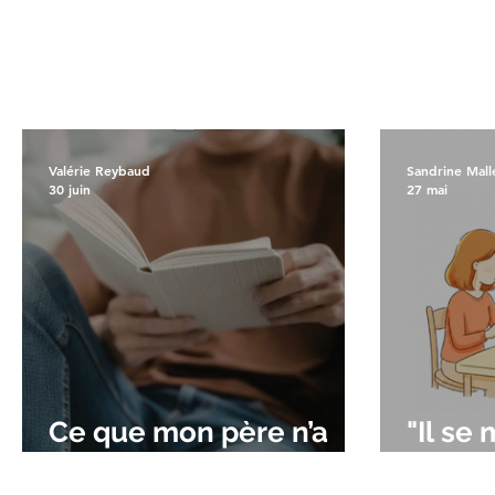
Valérie Reybaud
Sandrine Mall
30 juin
27 mai
Ce que mon père n’a
"Il se
jamais su exprimer...
pour u