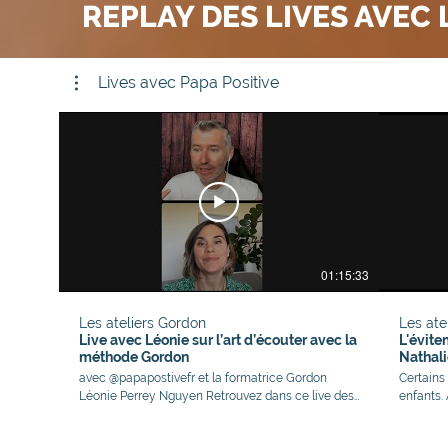
REPLAY DES LIVES AVEC 
Lives avec Papa Positive
01:15:33
Les ateliers Gordon
Les ate
Live avec Léonie sur l’art d’écouter avec la
L'évite
méthode Gordon
Nathali
avec @papapostivefr et la formatrice Gordon
Certains 
Léonie Perrey Nguyen Retrouvez dans ce live des
enfants. 
questions autour de - l'Ecoute active - Langue des
permissi
signes - A quel âge mon enfant est-il mature
danger l