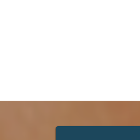
comme
les é
débor