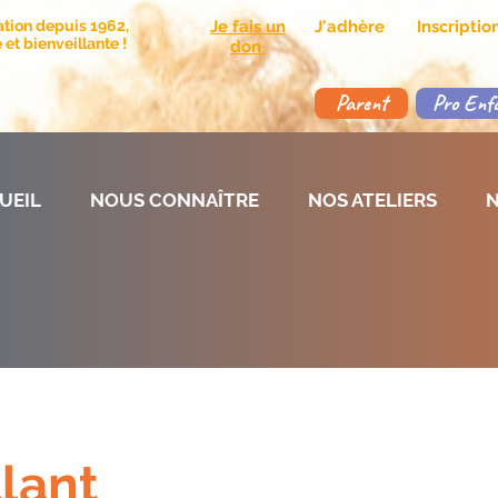
ation depuis 1962,
Je fais un
J'adhère
Inscripti
et bienveillante !
don
Parent
Pro Enf
UEIL
NOUS CONNAÎTRE
NOS ATELIERS
N
lant