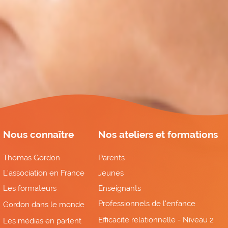
Nous connaître
Nos ateliers et formations
Thomas Gordon
Parents
L'association en France
Jeunes
Les formateurs
Enseignants
Professionnels de l'enfance
Gordon dans le monde
Efficacité relationnelle - Niveau 2
Les médias en parlent