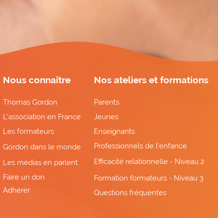
Nous connaître
Nos ateliers et formations
Thomas Gordon
Parents
L'association en France
Jeunes
Les formateurs
Enseignants
Professionnels de l'enfance
Gordon dans le monde
Efficacité relationnelle - Niveau 2
Les médias en parlent
Faire un don
Formation formateurs - Niveau 3
Adhérer
Questions fréquentes