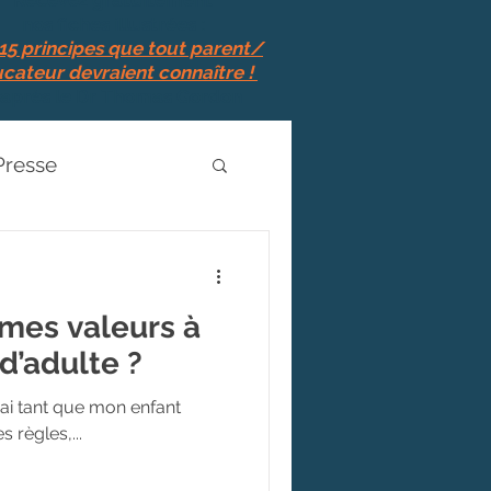
Recevez
gratuitement
nos fiches illustrées :
15 principes que tout parent/
cateur devraient connaître !
'après le Dr Thomas Gordon
Presse
Evènements
mes valeurs à
d’adulte ?
rai tant que mon enfant
les règles,...