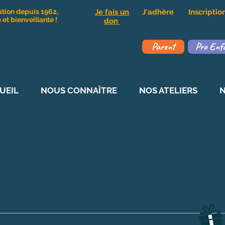
ation depuis 1962,
Je fais un
J'adhère
Inscripti
et bienveillante !
don
Parent
Pro Enf
UEIL
NOUS CONNAÎTRE
NOS ATELIERS
N