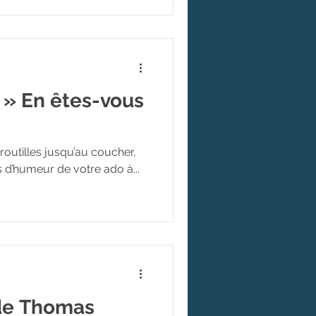
! » En êtes-vous
broutilles jusqu’au coucher,
 d’humeur de votre ado à...
 de Thomas