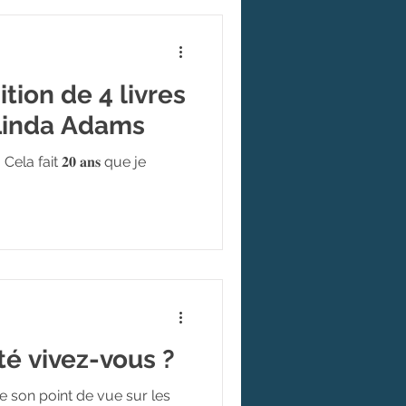
dition de 4 livres
Linda Adams
𝐭𝐞́ ! 🎉 Cela fait 𝟐𝟎 𝐚𝐧𝐬 que je
té vivez-vous ?