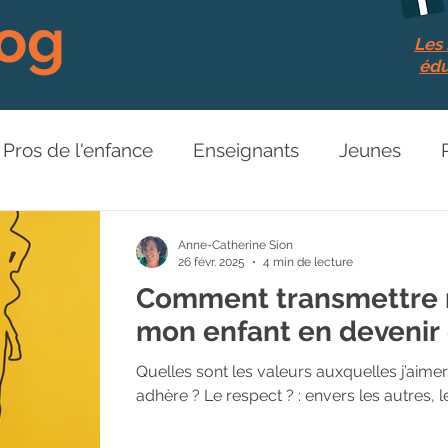
log
Les 
édu
d
Pros de l'enfance
Enseignants
Jeunes
Relations aux autres
News de l'association
Anne-Catherine Sion
26 févr. 2025
4 min de lecture
Comment transmettre 
éos
mon enfant en devenir 
Quelles sont les valeurs auxquelles j’aime
adhère ? Le respect ? : envers les autres, 