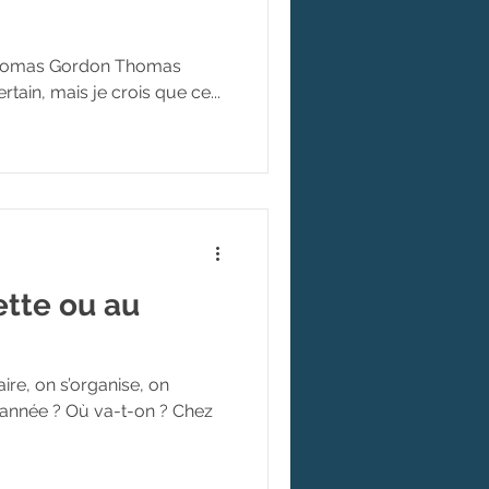
as Gordon Thomas
tain, mais je crois que ce...
ette ou au
re, on s’organise, on
e année ? Où va-t-on ? Chez