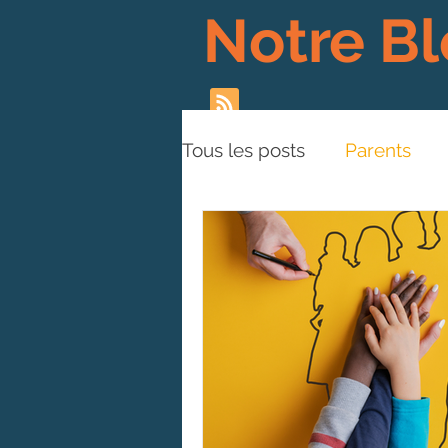
Notre B
Tous les posts
Parents
Les Piliers de l'Approche
Plaidoyer
BD
Vid