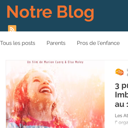
Notre Blog
Tous les posts
Parents
Pros de l'enfance
Les Piliers de l'Approche
Relations aux aut
3 p
Plaidoyer
BD
Vidéos
Imb
au 
Les At
!" org