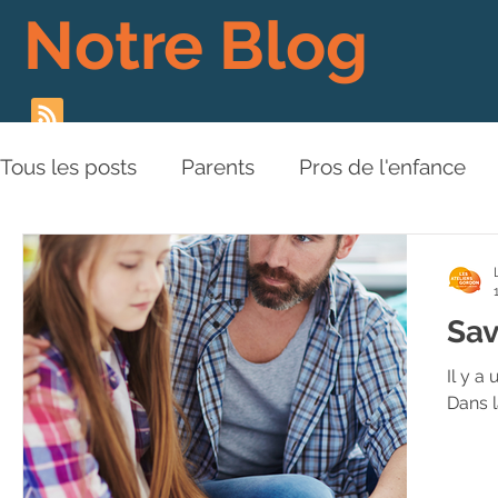
Notre Blog
Tous les posts
Parents
Pros de l'enfance
Les Piliers de l'Approche
Relations aux aut
Sav
Plaidoyer
BD
Vidéos
Il y a
Dans l