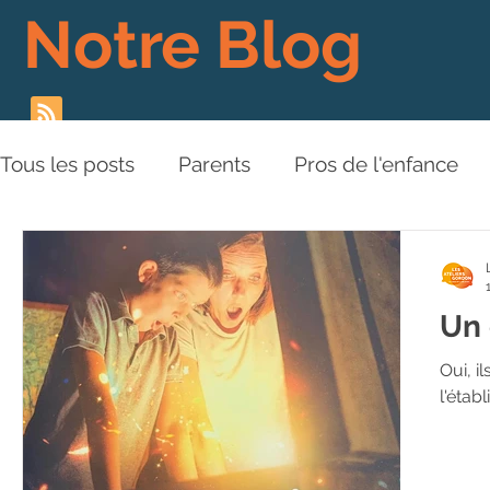
Notre Blog
Tous les posts
Parents
Pros de l'enfance
Les Piliers de l'Approche
Relations aux aut
Un 
Plaidoyer
BD
Vidéos
Oui, i
l'étab