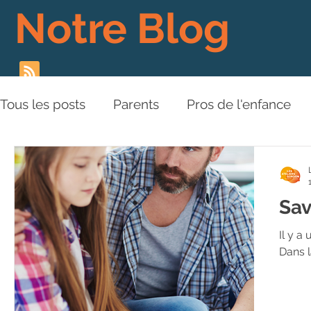
Notre Blog
Tous les posts
Parents
Pros de l'enfance
Les Piliers de l'Approche
Relations aux aut
Sav
Plaidoyer
BD
Vidéos
Il y a
Dans l