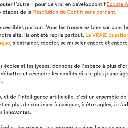
uter l’autre – pour de vrai en développant l’
Ecoute A
 étapes de la 
Résolution de Conflit sans perdant
.
cessibles partout. Vous les trouverez bien sur dans les
re site, ils ont été repris partout. 
La VRAIE question 
tique
, s’entrainer, répéter, se muscler encore et encore.
s écoles et les lycées, donnons de l’espace à plus d’ora
débattre et résoudre les conflits dès le plus jeune âg
i.
, et de l’intelligence artificielle, c’est un ensemble 
 en plus de continuer à naviguer, à être agiles, à s’ad
ns innovantes.
 écoles, les crèches, les entreprises dans lesquels nous