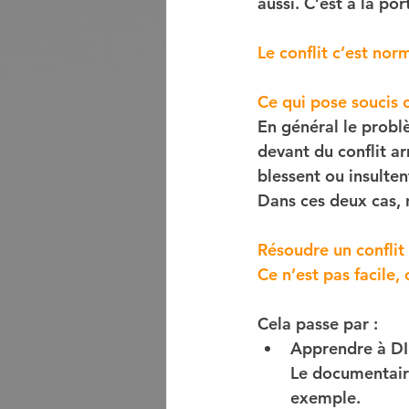
aussi. C’est à la po
Le conflit c’est norm
Ce qui pose soucis c
En général le probl
devant du conflit a
blessent ou insulten
Dans ces deux cas, n
Résoudre un conflit 
Ce n’est pas facile, 
Cela passe par :
Apprendre à DIR
Le documentaire
exemple.