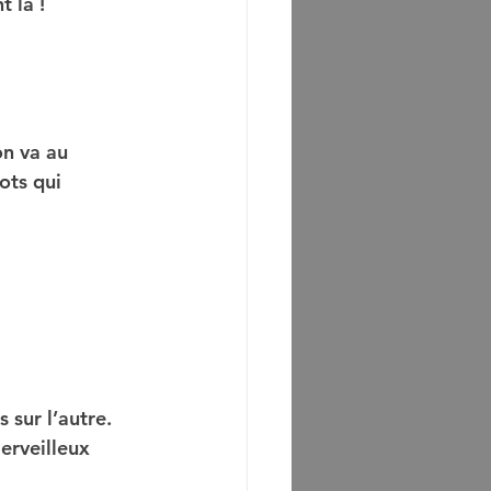
t là !
n va au 
ots qui 
s sur l’autre. 
erveilleux 