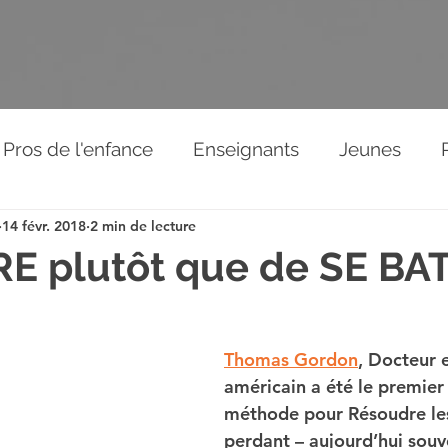
Pros de l'enfance
Enseignants
Jeunes
14 févr. 2018
2 min de lecture
Relations aux autres
News de l'association
E plutôt que de SE BA
éos
Thomas Gordon
, Docteur 
américain a été le premier 
méthode pour Résoudre les 
perdant – aujourd’hui souv