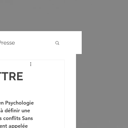
Presse
Evènements
TTRE
en Psychologie 
à définir une 
conflits Sans 
ent appelée 