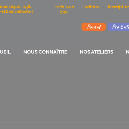
ation depuis 1962,
Je fais un
J'adhère
Inscripti
et bienveillante !
don
Parent
Pro Enf
UEIL
NOUS CONNAÎTRE
NOS ATELIERS
N