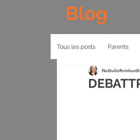
Blog
Tous les posts
Parents
NathalieReinhardt
Les Piliers de l'Approche
DEBATTR
Plaidoyer
BD
Vid