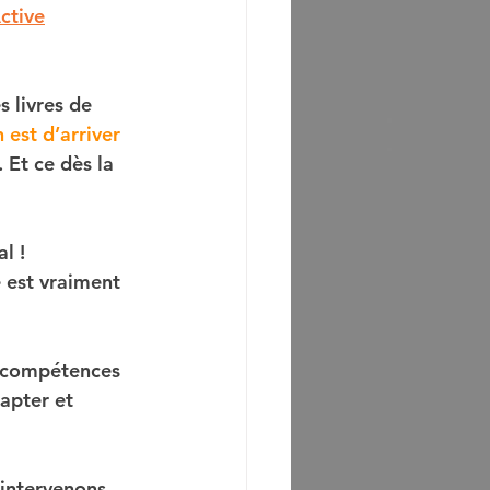
ctive
 livres de 
est d’arriver 
 Et ce dès la 
l !
e est vraiment 
de compétences 
apter et 
 intervenons, 