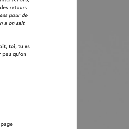
des retours 
oses pour de 
n a on sait 
t, toi, tu es 
r peu qu’on 
e page 