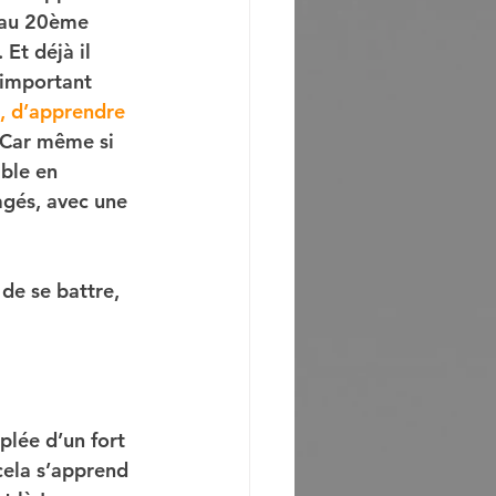
 au 20ème 
 Et déjà il 
 important 
t, d’apprendre 
 Car même si 
ble en 
agés, avec une 
de se battre, 
plée d’un fort 
cela s’apprend 