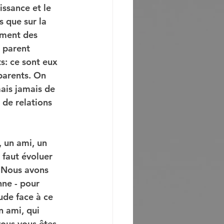
issance et le 
 que sur la 
ement des 
 parent 
s: ce sont eux 
parents. On 
mais jamais de 
 de relations 
, un ami, un 
 faut évoluer 
. Nous avons 
ne - pour 
ude face à ce 
n ami, qui 
vous vous êtes 