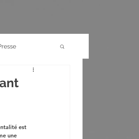
Presse
Evènements
tant
ntalité est 
me une 