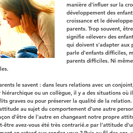
manière d'influer sur la cro
développement des enfants
croissance et le développ
parents. Trop souvent, être
signifie «élever» des enfant
qui doivent s'adapter aux 
parle d'enfants difficiles, 
parents difficiles. Ni même
les.
arents le savent : dans leurs relations avec un conjoint
 hiérarchique ou un collègue, il y a des situations où il
lits graves ou pour préserver la qualité de la relation
attitude au sujet du comportement d'une autre person
açon d'être de l'autre en changeant notre propre attit
être avez-vous été très contrarié.e par l'attitude d'u
ment en retard aux rendez-vous ? Puis au fil des ans, 