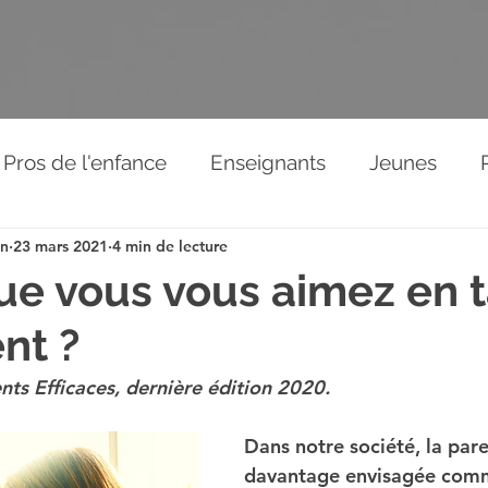
Pros de l'enfance
Enseignants
Jeunes
on
23 mars 2021
4 min de lecture
Relations aux autres
News de l'association
ue vous vous aimez en 
nt ?
éos
ents Efficaces, dernière édition 2020.
Dans notre société, la pare
davantage envisagée com