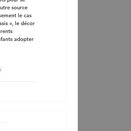
autre source 
sement le cas 
sis », le décor 
rents 
nfants adopter 
s