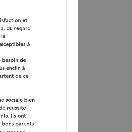
sfaction et 
la, du regard 
ré 
sceptibles à 
e besoin de 
s enclin à 
artent de ce 
ie sociale bien 
de réussite 
nts. 
Ils ont 
e bons parents 
nts pour se 