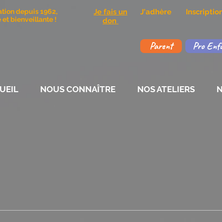
ation depuis 1962,
Je fais un
J'adhère
Inscripti
et bienveillante !
don
Parent
Pro Enf
UEIL
NOUS CONNAÎTRE
NOS ATELIERS
N