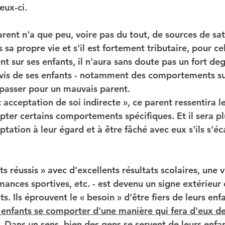
ux-ci.
rent n'a que peu, voire pas du tout, de sources de sati
 sa propre vie et s'il est fortement tributaire, pour ce
nt sur ses enfants, il n'aura sans doute pas un fort deg
-vis de ses enfants - notamment des comportements su
 passer pour un mauvais parent. 
« acceptation de soi indirecte », ce parent ressentira l
pter certains comportements spécifiques. Et il sera plu
eptation à leur égard et à être fâché avec eux s'ils s'éc
s réussis » avec d'excellents résultats scolaires, une v
ances sportives, etc. - est devenu un signe extérieur 
s. Ils éprouvent le « besoin » d'être fiers de leurs enfa
s enfants se comporter d'une manière qui fera d'eux d
.
 Dans un sens, bien des gens se servent de leurs enfa