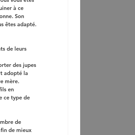
iner à ce 
onne. Son 
s êtes adapté. 
s de leurs 
rter des jupes 
t adopté la 
re mère.
ils en 
 ce type de  
ombre de 
fin de mieux 