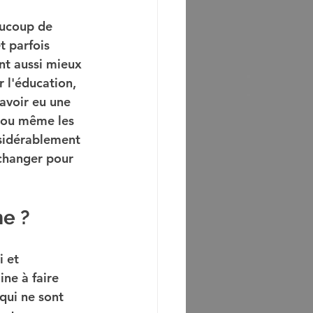
aucoup de 
t parfois 
nt aussi mieux 
 l'éducation, 
 avoir eu une
, ou même les 
sidérablement 
 changer pour 
e ?
 et 
ne à faire 
qui ne sont 