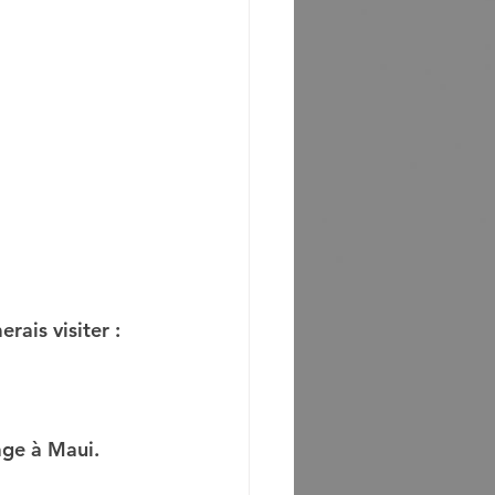
rais visiter :
ge à Maui. 