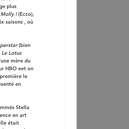
ge plus 
Molly !
 (Ecco), 
x saisons , où 
perstar
 (bien 
 
Le Lotus 
d’une mère du 
sur HBO eet on 
 première le 
senté en 
ommés Stella 
ence en art 
le était 