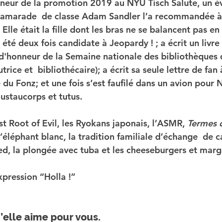
nneur de la promotion 2019 au NYU Tisch Salute, un é
camarade  de classe Adam Sandler l’a recommandée à
Elle était la fille dont les bras ne se balancent pas e
a été deux fois candidate à Jeopardy ! ; a écrit un livre
 d'honneur de la Semaine nationale des bibliothèques 
utrice et  bibliothécaire); a écrit sa seule lettre de fan
 du Fonz; et une fois s’est faufilé dans un avion pour
ustaucorps et tutus. 
st Root of Evil, les Ryokans japonais, l’ASMR, 
Termes d
’éléphant blanc, la tradition familiale d’échange  de 
ied, la plongée avec tuba et les cheeseburgers et marg
xpression “Holla !” 
u’elle aime pour vous. 