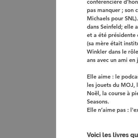
conférencière d'ho
pas manquer ; son 
Michaels pour SNL). 
dans Seinfeld; elle 
et a été présidente
(sa mère était instit
Winkler dans le rôle
ans avec un ami en j
Elle aime : le podca
les jouets du MOJ, l
Noël, la course à p
Seasons. 
Elle n’aime pas : l'e
Voici les livres q