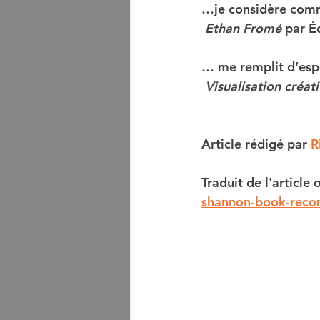
…je considère comme
Ethan Fromé
 par É
… me remplit d’espo
Visualisation créat
Article rédigé par 
R
Traduit de l'article o
shannon-book-reco