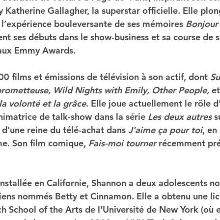
atherine Gallagher, la superstar officielle. Elle plon
l’expérience bouleversante de ses mémoires 
Bonjour 
nt ses débuts dans le show-business et sa course de si
 aux Emmy Awards.
100 films et émissions de télévision à son actif, dont 
Su
ometteuse, Wild Nights with Emily, Other People,
 et
 la volonté et la grâce
. Elle joue actuellement le rôle 
matrice de talk-show dans la série 
Les deux autres
 
e d'une reine du télé-achat dans 
J’aime ça pour toi
, en
me. Son film comique, 
Fais-moi tourner 
récemment pré
installée en Californie, Shannon a deux adolescents n
iens nommés Betty et Cinnamon. Elle a obtenu une lic
h School of the Arts de l’Université de New York (où el