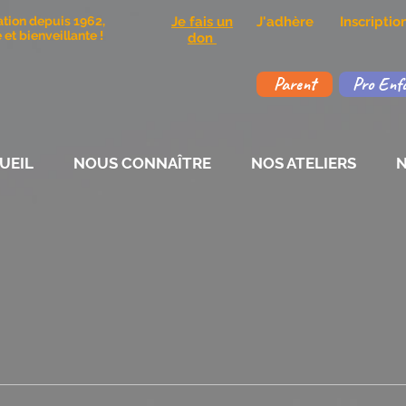
ation depuis 1962,
Je fais un
J'adhère
Inscripti
et bienveillante !
don
Parent
Pro Enf
UEIL
NOUS CONNAÎTRE
NOS ATELIERS
N