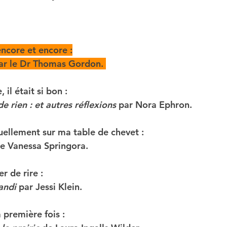
core et encore :
ar le Dr Thomas Gordon. 
, il était si bon :
e rien : et autres réflexions
 par Nora Ephron. 
uellement sur ma table de chevet :
de Vanessa Springora. 
r de rire :
andi
 par Jessi Klein. 
 première fois :