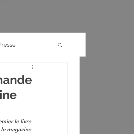
Presse
Evènements
mmande
ine
ier le livre 
 le magazine 