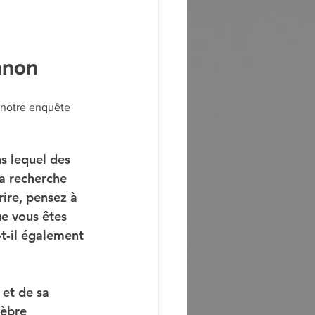
nnon
 notre enquête 
s lequel des 
a recherche 
ire, pensez à 
e vous êtes 
-t-il également 
 et de sa 
lèbre 