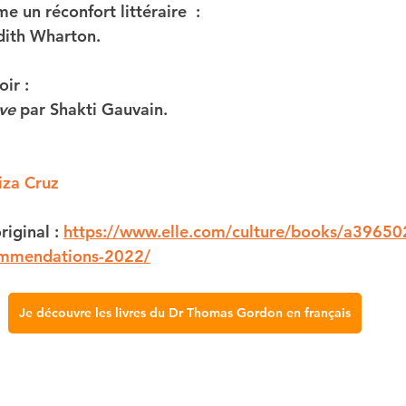
 un réconfort littéraire  :
dith Wharton. 
ir :
ive
 par Shakti Gauvain. 
iza Cruz
riginal : 
https://www.elle.com/culture/books/a39650
mmendations-2022/
Je découvre les livres du Dr Thomas Gordon en français