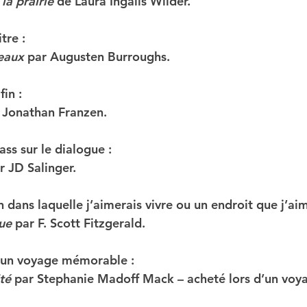
la prairie
 de Laura Ingalls Wilder. 
tre :
seaux
 par Augusten Burroughs. 
fin :
 Jonathan Franzen. 
ss sur le dialogue :
r JD Salinger. 
dans laquelle j’aimerais vivre ou un endroit que j’aime
ue
 par F. Scott Fitzgerald. 
d’un voyage mémorable :
té
 par Stephanie Madoff Mack – acheté lors d’un voya