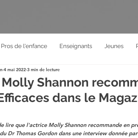
Pros de l'enfance
Enseignants
Jeunes
on
4 mai 2022
3 min de lecture
Relations aux autres
News de l'association
ce Molly Shannon reco
Efficaces dans le Magaz
éos
de lire que l'actrice Molly Shannon recommande en prem
" du Dr Thomas Gordon dans une interview donnée par