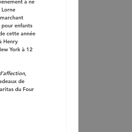
vénement à ne 
 Lorne 
n marchant 
  pour enfants 
de cette année 
 à Henry 
 New York à 12 
’affection
,  
cadeaux de 
aritas du Four 