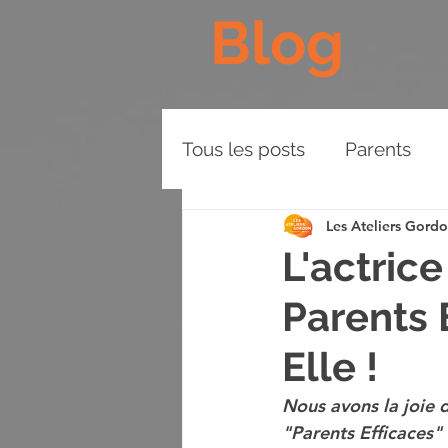
Blog
Tous les posts
Parents
Les Ateliers Gord
Les Piliers de l'Approche
L'actri
Parents 
Plaidoyer
BD
Vid
Elle !
Nous avons la joie 
"Parents Efficaces