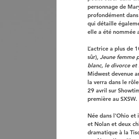
personnage de Mary K
profondément dans 
qui détaille égaleme
elle a été nommée
L’actrice a plus de 
sûr), 
Jeune femme pr
blanc, le divorce et
Midwest devenue ani
la verra dans le rôl
29 avril sur Showti
première au SXSW. 
Née dans l'Ohio et 
et Nolan et deux ch
dramatique à la Tisc