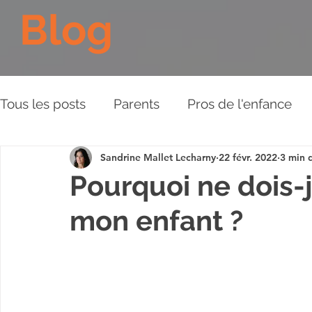
Blog
Tous les posts
Parents
Pros de l'enfance
Sandrine Mallet Lecharny
22 févr. 2022
3 min 
Les Piliers de l'Approche
Relations aux aut
Pourquoi ne dois-j
mon enfant ?
Plaidoyer
BD
Vidéos