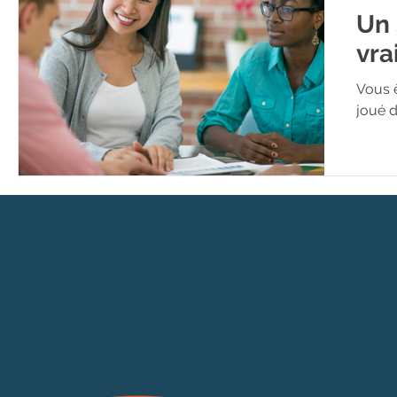
Un 
vra
Vous ê
joué d