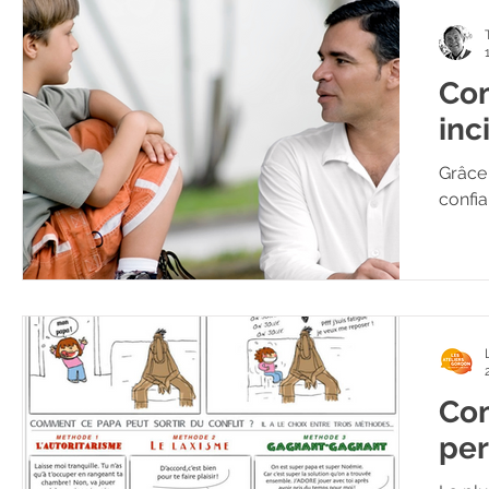
Com
inc
Grâce 
confia
Com
per