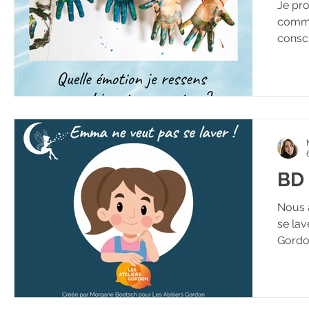
Je pro
commu
consci
BD 
Nous 
se la
Gordon