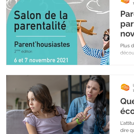
Par
par
nov
Plus d
découv
Que
éco
L'atti
dire q