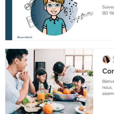
Suivez
BD "Ré
Con
Bienve
nous, 
aiséme