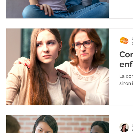
Com
enf
La com
sinon 