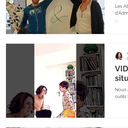
Les At
d'Adm
:...
VID
sit
Nous a
outils