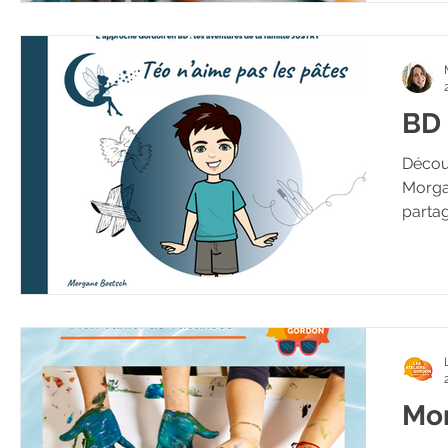
BD 
Découv
Morga
partage
Mon