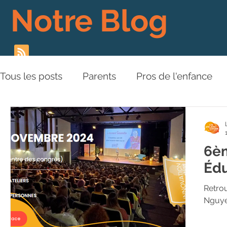
Notre Blog
Tous les posts
Parents
Pros de l'enfance
Les Piliers de l'Approche
Relations aux aut
6èm
Plaidoyer
BD
Vidéos
Édu
Retrouv