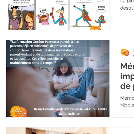
La plu
destru
Mém
imp
de 
Mémoir
Nicole