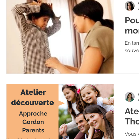
Pou
mon
En tant que parent, nous avons tendance à être souvent,
souven
Ate
Th
Vous v