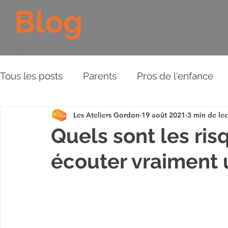
Blog
Tous les posts
Parents
Pros de l'enfance
Les Ateliers Gordon
19 août 2021
3 min de lec
Les Piliers de l'Approche
Relations aux aut
Quels sont les ris
écouter vraiment 
Plaidoyer
BD
Vidéos