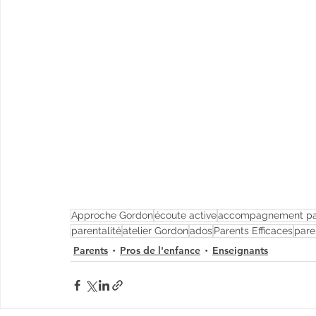
Approche Gordon
écoute active
accompagnement par
parentalité
atelier Gordon
ados
Parents Efficaces
pare
Parents
Pros de l'enfance
Enseignants