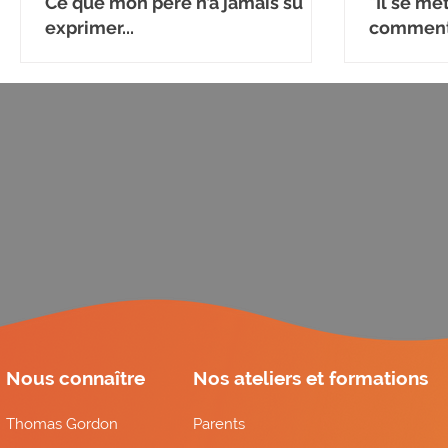
Ce que mon père n’a jamais su
"Il se me
exprimer...
comment 
émotion
Nous connaître
Nos ateliers et formations
Thomas Gordon
Parents