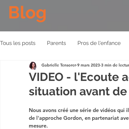
Blog
Tous les posts
Parents
Pros de l'enfance
Gabrielle Tensorer
9 mars 2023
3 min de lectu
Les Piliers de l'Approche
Relations aux aut
VIDEO - l'Ecoute a
situation avant d
Plaidoyer
BD
Vidéos
Nous avons créé une série de vidéos qui il
de l'approche Gordon, en partenariat ave
mesure. 