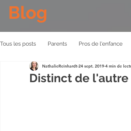
Blog
Tous les posts
Parents
Pros de l'enfance
NathalieReinhardt
24 sept. 2019
4 min de lect
Les Piliers de l'Approche
Relations aux aut
Distinct de l'autre
Plaidoyer
BD
Vidéos