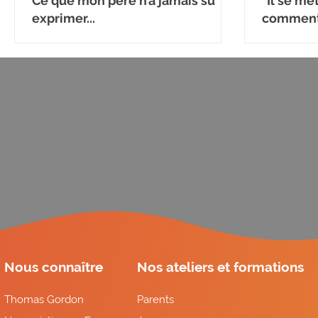
Ce que mon père n’a jamais su
"Il se me
exprimer...
comment 
émotion
Nous connaître
Nos ateliers et formations
Thomas Gordon
Parents