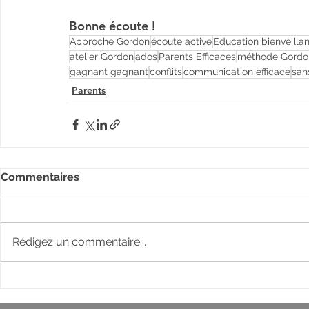
Bonne écoute !
Approche Gordon
écoute active
Education bienveilla
atelier Gordon
ados
Parents Efficaces
méthode Gordo
gagnant gagnant
conflits
communication efficace
san
Parents
Commentaires
Rédigez un commentaire...