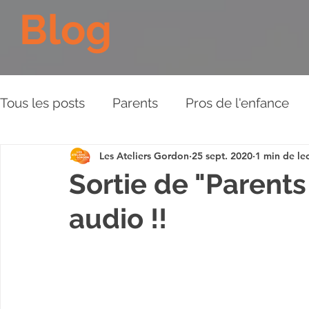
Blog
Tous les posts
Parents
Pros de l'enfance
Les Ateliers Gordon
25 sept. 2020
1 min de le
Les Piliers de l'Approche
Relations aux aut
Sortie de "Parents 
audio !!
Plaidoyer
BD
Vidéos